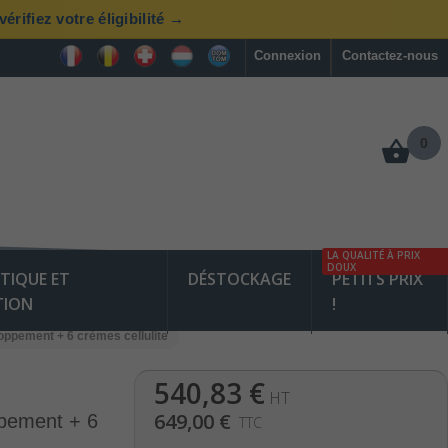
rifiez votre éligibilité →
Connexion
Contactez-nous
0
LA QUALITÉ À PRIX
DOUX
TIQUE ET
DÉSTOCKAGE
PETITS PRIX
TION
!
oppement + 6 crèmes cellulite
540,83 €
HT
649,00 €
ppement + 6
TTC