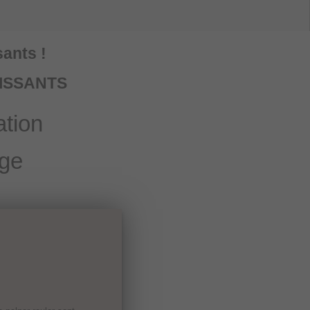
sants !
NCISSANTS
tion
uge