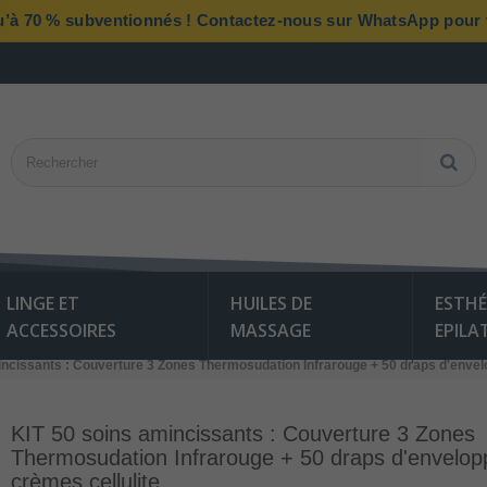
qu’à 70 % subventionnés ! Contactez-nous sur WhatsApp pour vé
LINGE ET
HUILES DE
ESTHÉ
ACCESSOIRES
MASSAGE
EPILA
incissants : Couverture 3 Zones Thermosudation Infrarouge + 50 draps d'envel
KIT 50 soins amincissants : Couverture 3 Zones
Thermosudation Infrarouge + 50 draps d'envelo
crèmes cellulite