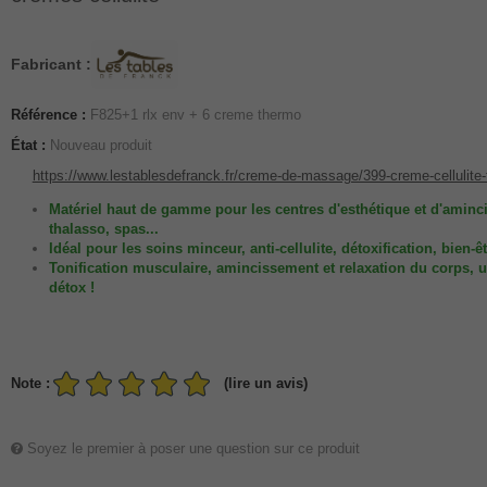
Fabricant :
Référence :
F825+1 rlx env + 6 creme thermo
État :
Nouveau produit
https://www.lestablesdefranck.fr/creme-de-massage/399-creme-cellulite
Matériel haut de gamme pour les centres d'esthétique et d'aminc
thalasso, spas...
Idéal pour les soins minceur, anti-cellulite, détoxification, bien-êt
Tonification musculaire, amincissement et relaxation du corps, u
détox !
Note :
(lire un avis)
Soyez le premier à poser une question sur ce produit