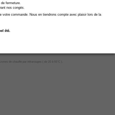
 de fermeture.
rant nos congés.
ture crée un effet sauna, permettant ainsi d'augmenter la sudation, de vasodilater les
cure détox !
de votre commande. Nous en tiendrons compte avec plaisir lors de la
el été.
zones de chauffe par infrarouges ( de 20 à 55°C ).