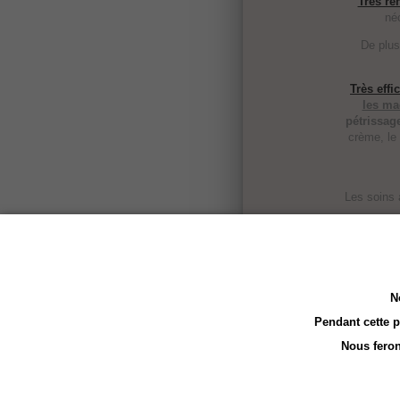
Très re
né
De plus
Très effi
les ma
pétrissag
crème, le 
Les soins 
Attenti
couvertur
N
Pendant cette 
Nous feron