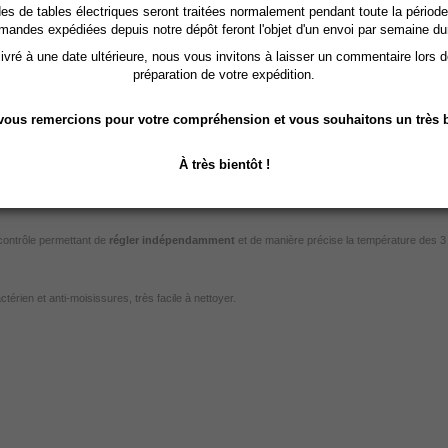
 de tables électriques seront traitées normalement pendant toute la période
mandes expédiées depuis notre dépôt feront l'objet d'un envoi par semaine du
 3 Zones est i
déale pour les soins minceur, anti-cellulite, détoxification et bien-être. L
a Couver
-oxygénation tissulaire. Les muscles en sortent tonifiés, le corps relaxé et aminci, une vraie 
vré à une date ultérieure, nous vous invitons à laisser un commentaire lors 
préparation de votre expédition.
ous remercions pour votre compréhension et vous souhaitons un très b
À très bientôt !
ème et éviter la surchauffe
 contrôle permettant de
régler indépendamment
et de manière précise la température des 3 
érien et anti-moisissures, très facile à nettoyer.