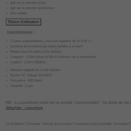
Agit sur la rétention d'eau
Agit sur la rétention graisseuse
Anti-cellulite
Notice d'utilisation
Caractéristiques
:
3 Zones indépendantes
, chacune réglables de 20 à 55 °C
Système de fermeture par larges bandes à scratch
Rabats pour les pieds et les épaules
Longueur : 1,80m (Avec la tête à l'extérieur de la couverture)
Largeur : 2,10m (dépliée)
Minuteur réglable de 1 à 60 minutes
Norme CE- Voltage 220/240V
Puissance : 580 Watts
Garantie : 2 ans
NB : La couverture seule est un produit "consommable". Sa durée de vie es
détachée : couverture
Un problème ? Un doute ? Besoin d'un conseil ? Contactez notre Conseiller Technique 