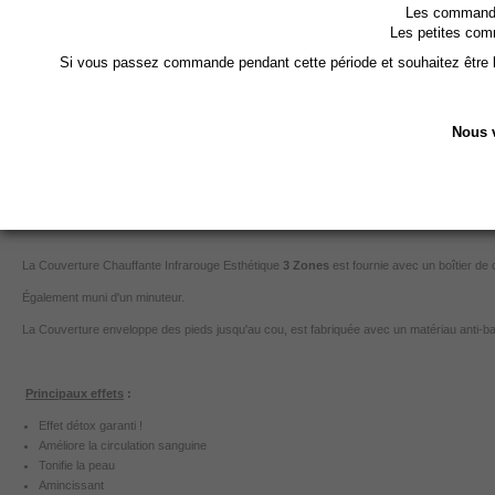
Les commandes
Les petites com
Utilisée par de très nombreux centres d'esthétique ou de Spas, la Couverture Chauffante
vaisseaux mais aussi d'améliorer la circulation sanguine, les échanges cellulaires et la ré
Si vous passez commande pendant cette période et souhaitez être li
NOUVEAU MODELE !
Nous v
Transformateur plus puissant et plus fiable
Boîtier équipé d'un ventilateur pour un meilleur refroidissement du syst
Carte mère de meilleure qualité
Contrôle de la température plus précis
La Couverture Chauffante Infrarouge Esthétique
3 Zones
est fournie avec un boîtier de
Également muni d'un minuteur.
La Couverture enveloppe des pieds jusqu'au cou, est fabriquée avec un matériau anti-bact
Principaux effets
:
Effet détox garanti !
Améliore la circulation sanguine
Tonifie la peau
Amincissant