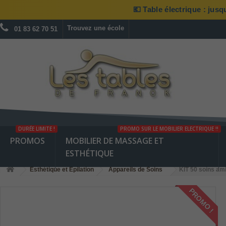
💶 Table électrique : jus
Trouvez une école
01 83 62 70 51
DURÉE LIMITE !
PROMO SUR LE MOBILIER ELECTRIQUE !!
PROMOS
MOBILIER DE MASSAGE ET
ESTHÉTIQUE
Esthétique et Epilation
Appareils de Soins
KIT 50 soins am
PROMO !