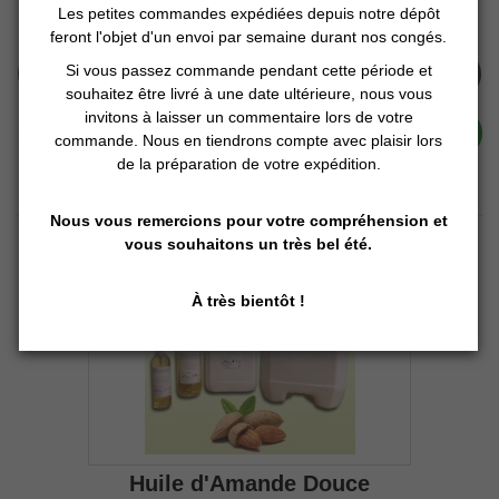
19,00 € TTC
Les petites commandes expédiées depuis notre dépôt
feront l'objet d'un envoi par semaine durant nos congés.
Si vous passez commande pendant cette période et
Ajouter au panier
souhaitez être livré à une date ultérieure, nous vous
invitons à laisser un commentaire lors de votre
En Stock
Détails
commande. Nous en tiendrons compte avec plaisir lors
de la préparation de votre expédition.
Nous vous remercions pour votre compréhension et
vous souhaitons un très bel été.
À très bientôt !
Huile d'Amande Douce