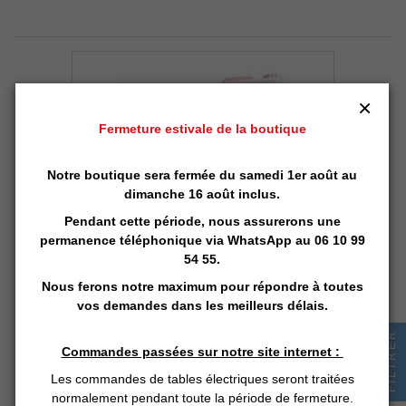
×
Fermeture estivale de la boutique
Notre boutique sera fermée du samedi 1er août au
dimanche 16 août inclus.
Pendant cette période, nous assurerons une
permanence téléphonique via
WhatsApp
au 06 10 99
Huile de Pépins de Raisin
54 55.
Nous ferons notre maximum pour répondre à toutes
1 avis
vos demandes dans les meilleurs délais.
Huile de Pépins de Raisin
100% pure et naturelle
FILTRER
Prix d'origine 29 €uros le litre
Commandes passées sur notre site internet :
15,83 € HT
Les commandes de tables électriques seront traitées
normalement pendant toute la période de fermeture.