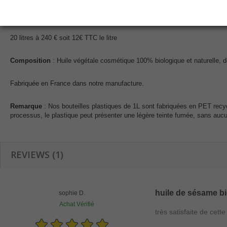
1 litre à 18 € TTC
5 litres à 79 €uros TTC soit 15.80€ TTC le litre
20 litres à 240 € soit 12€ TTC le litre
Composition
: Huile végétale cosmétique 100% biologique et naturelle, d
Fabriquée en France dans notre manufacture.
Remarque
: Nos bouteilles plastiques de 1L sont fabriquées en PET recyc
processus, le plastique peut présenter une légère teinte fumée, sans aucune 
REVIEWS (1)
huile de sésame b
sophie D.
Achat Vérifié
très satisfaite de cet