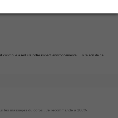
et contribue à réduire notre impact environnemental. En raison de ce
er pour les massages du corps . Je recommande à 100%.