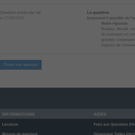
Question posée par nat
La question
le 27/09/2018
bonjourest-il possible de l'
Notre réponse
Bonjour, désolé, no
de tournesol en con
grandes contenances
toujours de s'orien
Poser une question
INFORMATIONS
AIDES
Livraison
Foire aux Questions (FA
Moyens de paiement
Dépannage Tables élect