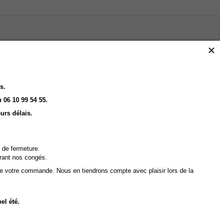
×
IOLOGIQUE
s.
 06 10 99 54 55.
bonne base pour les macérats et les huiles parfumées et produits faits
urs délais.
 de fermeture.
de à produire un savon plus durable et moins sujet au rancissement.
rant nos congés.
de votre commande. Nous en tiendrons compte avec plaisir lors de la
ésodorisation est effectué à la vapeur d'eau ( donc aucun produit chimique
linge, à condition de respecter un lavage dans les
3 jours
, à
40 °C
el été.