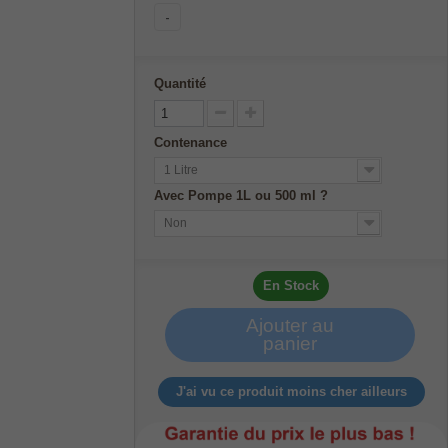
-
Quantité
Contenance
1 Litre
Avec Pompe 1L ou 500 ml ?
Non
En Stock
Ajouter au
panier
J'ai vu ce produit moins cher ailleurs