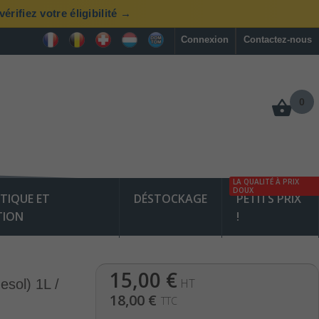
rifiez votre éligibilité →
Connexion
Contactez-nous
0
LA QUALITÉ À PRIX
DOUX
TIQUE ET
DÉSTOCKAGE
PETITS PRIX
TION
!
15,00 €
HT
sol) 1L /
18,00 €
TTC