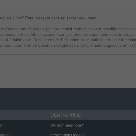
avoir en 1 litre? Pour l'essayer dans un 1er temps...merci!
us n'avons pas de testeur pour se produit mais si cela est possible pour vous
ditionnement de 25L uniquement car c'est une huile que nous conseillons pour
 et à faible coût. Dans le cas de l'utilisation d'une huile neutre pour la prati
ter vers notre Huile de Sésame Désodorisée BIO, que nous proposons en 500ml 
L'ENTREPRISE
Q)
Qui sommes-nous?
riques
Informations légales