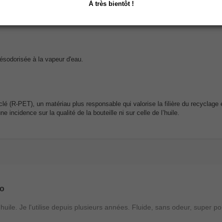
À très bientôt !
ésodorisée à la vapeur d'eau.
lé (R-PET), un matériau plus responsable qui valorise la filière du recyclage 
incidence sur la qualité de la bouteille ni sur celle de l’huile.
io
te huile. Je l'utilise depuis plusieurs années. Fluide, sans odeur, sup