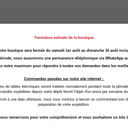
 MASSAGE NEUTRE 100% B
Fermeture estivale de la boutique
ur d'eau est intéressante en cosmétique ?
otre boutique sera fermée du samedi 1er août au dimanche 16 août inclu
période, nous assurerons une permanence téléphonique via
WhatsApp
au
ssique, ce qui prolonge la durée de conservation des huiles de massage. Très 
onservateurs ).
s notre maximum pour répondre à toutes vos demandes dans les meille
aisse la peau souple sans fini gras lourd.
Commandes passées sur notre site internet :
 Adaptée aux peaux sensibles ou sèches.
 de tables électriques seront traitées normalement pendant toute la période
e qu’avec une huile de tournesol classique. Son taux élevé d’acide oléique ai
mandes expédiées depuis notre dépôt feront l'objet d'un envoi par semaine du
vré à une date ultérieure, nous vous invitons à laisser un commentaire lors 
r des huiles essentielles pour optimiser les effets du massage bien-être. La d
préparation de votre expédition.
résente une
excellente lavabilité
et réduit les risques d’odeur de rance sur le 
ous remercions pour votre compréhension et vous souhaitons un très b