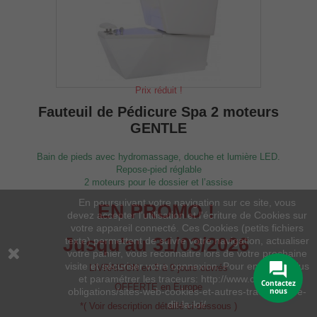
Prix réduit !
Fauteuil de Pédicure Spa 2 moteurs
GENTLE
Bain de pieds avec hydromassage, douche et lumière LED.
Repose-pied réglable
2 moteurs pour le dossier et l’assise
En poursuivant votre navigation sur ce site, vous
EN PROMO !
devez accepter l’utilisation et l'écriture de Cookies sur
votre appareil connecté. Ces Cookies (petits fichiers
Jusqu'au 31/03/2026
texte) permettent de suivre votre navigation, actualiser
votre panier, vous reconnaitre lors de votre prochaine
visite et sécuriser votre connexion. Pour en savoir plus
LIVRAISON en 5 à 9 jours ouvrés
et paramétrer les traceurs: http://www.cnil.fr/vos-
Contactez
OFFERTE en Europe
obligations/sites-web-cookies-et-autres-traceurs/que-
nous
dit-la-loi/
*( Voir description détaillé ci-dessous )