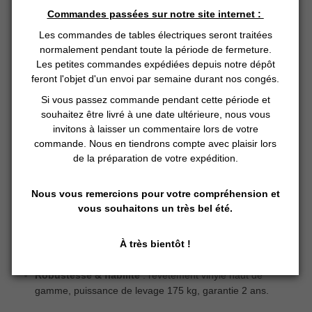
Commandes passées sur notre site internet :
Spécificités :
Les commandes de tables électriques seront traitées
normalement pendant toute la période de fermeture.
Productivité :
trois moteurs pour des réglages rapides
Les petites commandes expédiées depuis notre dépôt
(hauteur, dossier, jambes) → gain de temps et
feront l'objet d'un envoi par semaine durant nos congés.
adaptation immédiate.
Si vous passez commande pendant cette période et
Confort client :
matelas monobloc ( sans séparation) ,
souhaitez être livré à une date ultérieure, nous vous
mousse 10 cm, revêtement premium sans coutures →
invitons à laisser un commentaire lors de votre
assise agréable et hygiénique, résistance à l'usure
commande. Nous en tiendrons compte avec plaisir lors
>250.000 cycles (test Martindale)
de la préparation de votre expédition.
Ergonomie praticien
: hauteur 62‑88 cm, accès facile
Nous vous remercions pour votre compréhension et
au patient, meilleure posture pour le praticien.
vous souhaitons un très bel été.
Design & ambiance :
éclairage LED, finitions bois,
revêtement blanc, panneau décor interchangeable →
À très bientôt !
valorisation de la cabine.
Robustesse & fiabilité
: revêtement vinyle haut de
gamme, puissance de levage 175 kg, garantie 2 ans.