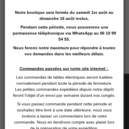
hauteur de la qualité du matériel que
nous commercialisons.
Suite aux retours concernant la housse
Notre boutique sera fermée du samedi 1er août au
Master, de la même marque que la chaise,
dimanche 16 août inclus.
nous avons fait le choix de proposer une
Pendant cette période, nous assurerons une
valise de transport plus qualitative et
durable.
permanence téléphonique via
WhatsApp
au 06 10 99
.
54 55.
.
Nous ferons notre maximum pour répondre à toutes
Notice d'utilisation
vos demandes dans les meilleurs délais.
Commandes passées sur notre site internet :
Vidéo de présentation de la chaise :
Les commandes de tables électriques seront traitées
normalement pendant toute la période de fermeture.
Les petites commandes expédiées depuis notre dépôt
feront l'objet d'un envoi par semaine durant nos congés.
Si vous passez commande pendant cette période et
souhaitez être livré à une date ultérieure, nous vous
invitons à laisser un commentaire lors de votre
commande. Nous en tiendrons compte avec plaisir lors
de la préparation de votre expédition.