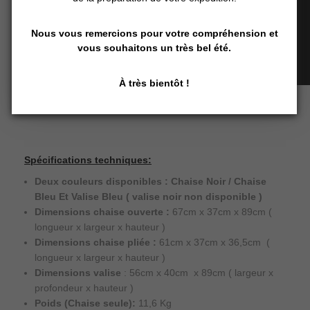
Nous vous remercions pour votre compréhension et
vous souhaitons un très bel été.
À très bientôt !
Spécifications techniques:
Deux couleurs disponibles : Chaise Noir / Chaise
Bleu Et Valise Bleu ( valise noir non disponible )
Dimensions chaise ouverte :
67cm x 37cm x 89cm (
longueur x largeur x hauteur )
Dimensions chaise pliée :
61cm x 37cm x 36,5cm (
longueur x largeur x hauteur )
Dimensions valise
: 56cm x 40cm x 89cm ( largeur x
profondeur x hauteur )
Poids (Chaise seule):
11,6 Kg