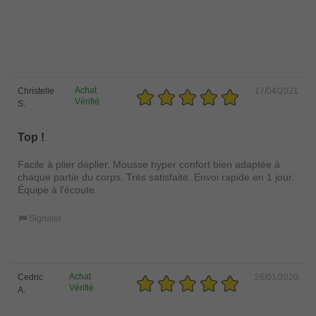
Achat
Christelle
17/04/2021
Vérifié
S.
Top !
Facile à plier déplier. Mousse hyper confort bien adaptée à
chaque partie du corps. Très satisfaite. Envoi rapide en 1 jour.
Équipe à l'écoute.
Signaler
Achat
Cedric
26/01/2020
Vérifié
A.