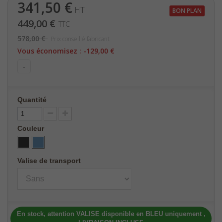
341,50 €
HT
BON PLAN
449,00 €
TTC
578,00 €
Prix conseillé fabricant
Vous économisez :
-129,00 €
-
Quantité
Couleur
Valise de transport
En stock, attention VALISE disponible en BLEU uniquement ,