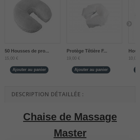
50 Housses de pro...
Protège Têtière F...
Houss
15,00 €
19,00 €
10,00 
Ajouter au panier
Ajouter au panier
A
DESCRIPTION DÉTAILLÉE :
Chaise de Massage
Master