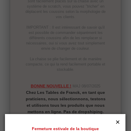
sont facilement placés sur la chaise avec un
système de scratch, vous pouvez "tricher" en
déplacent les coussins selon la morphologie de
vos clients.
IMPORTANT : Il est intéressant de savoir qu'il
est possible de commander séparément les
différents coussins afin de les remplacer si
nécessaires, oui si vous avez tout simplement
envie de changer de couleur.
La chaise se plie facilement et de manière
compacte, ce qui la rend facilement portable et
stockable.
BONNE NOUVELLE !
MAJ 08/07/2025
Chez Les Tables de Franck, en tant que
praticiens, nous sélectionnons, testons
et utilisons tous les produits que nous
mettons en ligne. Pas de dropshiping.
C'est pourquoi nous nous devions
×
d'offrir une solution de transport à la
Fermeture estivale de la boutique