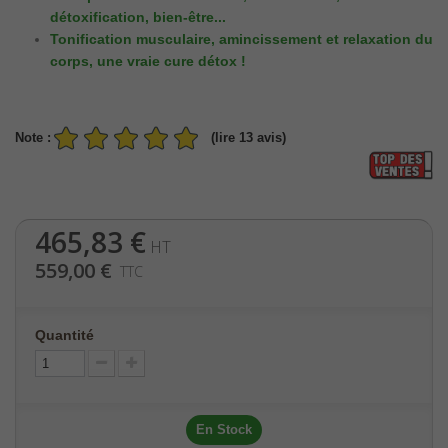
détoxification, bien-être...
Tonification musculaire, amincissement et relaxation du
corps, une vraie cure détox !
Note :
(lire 13 avis)
465,83 €
HT
559,00 €
TTC
Quantité
En Stock