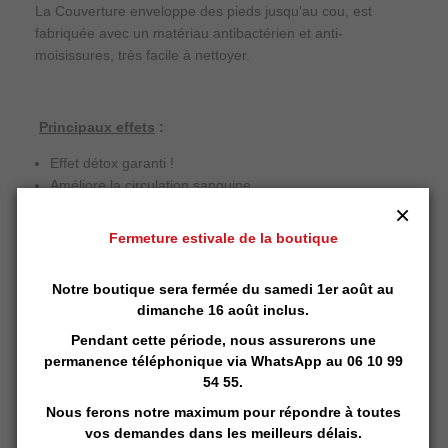
La Couverture enveloppe des pieds jusqu'au cou, est
fabriquée avec un matériau antibactérien et anti-
moisissures, très facile à nettoyer.
Principaux effets
:
Effet détox garanti !
Améliore la circulation sanguine
Tonifie la peau
×
Amincissant
Fermeture estivale de la boutique
Agit sur la rétention d'eau
Agit sur la rétention graisseuse
Notre boutique sera fermée du samedi 1er août au
Anticellulite
dimanche 16 août inclus.
Notice d'utilisation
Pendant cette période, nous assurerons une
permanence téléphonique via
WhatsApp
au 06 10 99
Caractéristiques
:
54 55.
3 Zones indépendantes
, chacune réglables de 20 à 55
Nous ferons notre maximum pour répondre à toutes
°C
vos demandes dans les meilleurs délais.