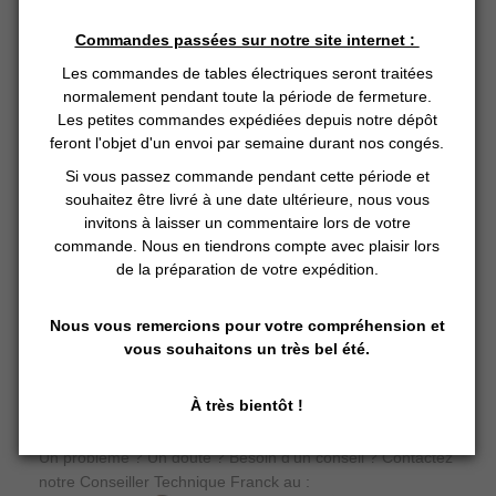
Système de fermeture par larges bandes à scratch
Rabats pour les pieds et les épaules
Commandes passées sur notre site internet :
Longueur : 1,80m (Avec la tête à l'extérieur de la
Les commandes de tables électriques seront traitées
couverture)
normalement pendant toute la période de fermeture.
Largeur : 2,10m (dépliée)
Les petites commandes expédiées depuis notre dépôt
feront l'objet d'un envoi par semaine durant nos congés.
Minuteur réglable de 1 à 60 minutes
Si vous passez commande pendant cette période et
Norme CE- Voltage 220/240V
souhaitez être livré à une date ultérieure, nous vous
Puissance : 580 Watts
invitons à laisser un commentaire lors de votre
Garantie : 2 ans
commande. Nous en tiendrons compte avec plaisir lors
de la préparation de votre expédition.
NB : La couverture seule est un produit "consommable". Sa
Nous vous remercions pour votre compréhension et
durée de vie est de 1 ou 2 ans selon la fréquence
vous souhaitons un très bel été.
d'utilisation et les produits utilisés. Il est possible de
commander une couverture de rechange seule :
Pièce
détachée : couverture
À très bientôt !
Un problème ? Un doute ? Besoin d'un conseil ? Contactez
notre Conseiller Technique Franck au :