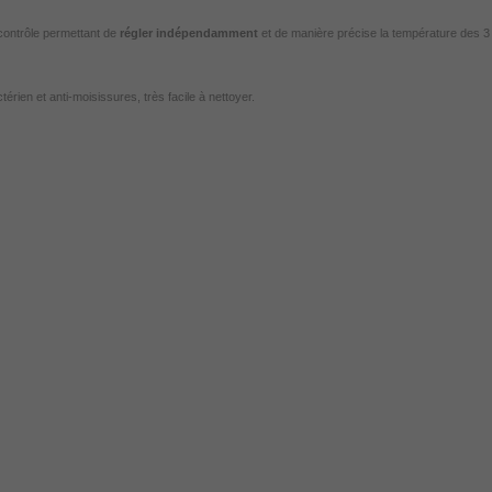
 contrôle permettant de
régler indépendamment
et de manière précise la température des 3 
rien et anti-moisissures, très facile à nettoyer.