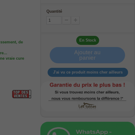
Quantité
En Stock
issement, de
Ajouter au
re...
panier
ne vraie cure
J'ai vu ce produit moins cher ailleurs