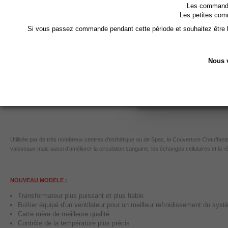
Les soins amincissa
Les commandes
Les petites com
Si vous passez commande pendant cette période et souhaitez être li
Attention ce n'est 
sera d'auc
Nous v
Utilisée par de très nombreux centres d'esthétique ou de Spas, la Couverture Chauffante
vaisseaux mais aussi d'améliorer la circulation sanguine, les échanges cellulaires et la r
NOUVEAU MODELE :
Transformateur plus puissant et plus fiable
Boîtier équipé d'un ventilateur pour un meilleur refroidissement du syst
Carte mère de meilleure qualité
Contrôle de la température plus précis