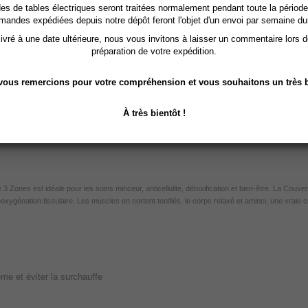
nts sont souvent demandés de façon saisonnière, vous devez proposer vos 
 de tables électriques seront traitées normalement pendant toute la période
février avec un gros pic vers avril / mai.
mandes expédiées depuis notre dépôt feront l'objet d'un envoi par semaine du
vré à une date ultérieure, nous vous invitons à laisser un commentaire lors 
pas magique :
sans un bon palper rouler et sans une crème cellulite thermiqu
préparation de votre expédition.
une efficacité sur les soins amincissants, au mieux elle fera juste transpirer vo
ous remercions pour votre compréhension et vous souhaitons un très b
Vidéo intéressante sur les techniques de palper rouler / pétrissage :
Vidéo YouTube massage pétrissage palper rouler
À très bientôt !
 3 Zones est i
déale pour les soins minceur, anticellulite, détoxification et bien-être. L
a Couvert
éoxygénation tissulaire. Les muscles en sortent tonifiés, le corps relaxé et aminci, une vraie c
ème et éviter la surchauffe