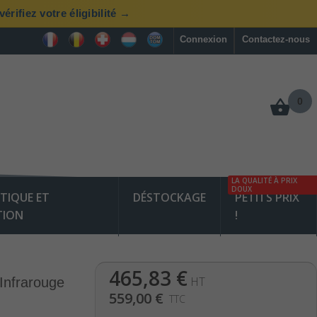
rifiez votre éligibilité →
Connexion
Contactez-nous
0
LA QUALITÉ À PRIX
DOUX
TIQUE ET
DÉSTOCKAGE
PETITS PRIX
TION
!
465,83 €
HT
Infrarouge
559,00 €
TTC