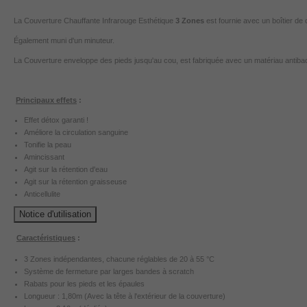
La Couverture Chauffante Infrarouge Esthétique
3 Zones
est fournie avec un boîtier de
Également muni d'un minuteur.
La Couverture enveloppe des pieds jusqu'au cou, est fabriquée avec un matériau antibacté
Principaux effets
:
Effet détox garanti !
Améliore la circulation sanguine
Tonifie la peau
Amincissant
Agit sur la rétention d'eau
Agit sur la rétention graisseuse
Anticellulite
Notice d'utilisation
Caractéristiques
:
3 Zones indépendantes
, chacune réglables de 20 à 55 °C
Système de fermeture par larges bandes à scratch
Rabats pour les pieds et les épaules
Longueur : 1,80m (Avec la tête à l'extérieur de la couverture)