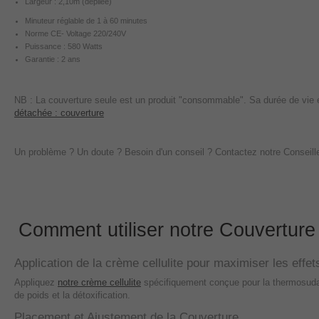
Largeur : 2,10m (dépliée)
Minuteur réglable de 1 à 60 minutes
Norme CE- Voltage 220/240V
Puissance : 580 Watts
Garantie : 2 ans
NB : La couverture seule est un produit "consommable". Sa durée de vie es
détachée : couverture
Un problème ? Un doute ? Besoin d'un conseil ? Contactez notre Conseill
Comment utiliser notre Couverture 
Application de la crème cellulite pour maximiser les effet
Appliquez
notre crème cellulite
spécifiquement conçue pour la thermosudation
de poids et la détoxification.
Placement et Ajustement de la Couverture