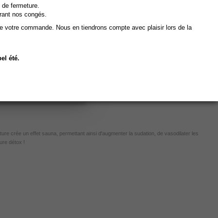
soins dès le mois de
 de fermeture.
rant nos congés.
de votre commande. Nous en tiendrons compte avec plaisir lors de la
e cette couverture ne
tre client.
el été.
ure crée un effet sauna, permettant ainsi d'augmenter la sudation, de vasodilater les
ure détox !