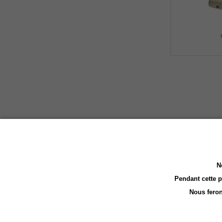
N
Pendant cette 
Nous feron