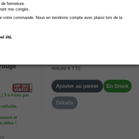
 de fermeture.
rant nos congés.
En Stock, délais de livraison 4
à 8 jours ouvrés
de votre commande. Nous en tiendrons compte avec plaisir lors de la
s ouvrés
pe
ci-dessous )
el été.
339,00 € HT
e 3 Zones
rouge
406,80 € TTC
Ajouter au panier
En Stock
r
( 3 à 4 fois par
Détails
cellulite,
sement et
e détox !
CO