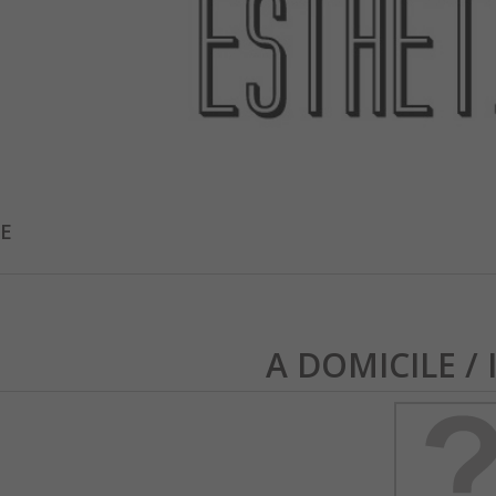
E
A DOMICILE /