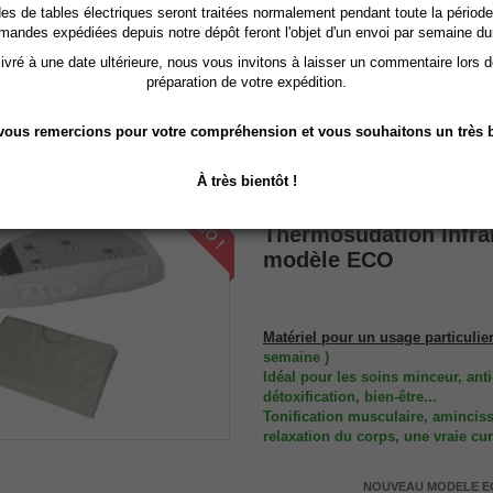
Hauteur réglable de 56 cm à 106cm
 de tables électriques seront traitées normalement pendant toute la période
3 moteurs
mandes expédiées depuis notre dépôt feront l'objet d'un envoi par semaine du
Garantie 2 ans
vré à une date ultérieure, nous vous invitons à laisser un commentaire lors 
LIVRAISON en 4 à 8 jour
préparation de votre expédition.
OFFERTE En Euro
*( Voir description détaillé 
ous remercions pour votre compréhension et vous souhaitons un très b
À très bientôt !
PROMO !
Couverture Chauffant
Thermosudation Infra
modèle ECO
Matériel pour un usage particulie
semaine )
Idéal pour les soins minceur, anti-
détoxification, bien-être...
Tonification musculaire, amincis
relaxation du corps, une vraie cur
NOUVEAU MODELE E