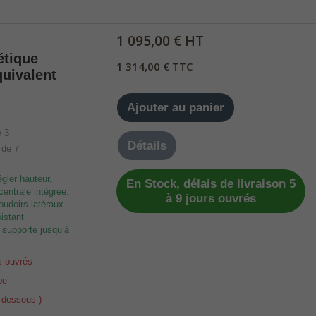
1 095,00 € HT
étique
1 314,00 € TTC
quivalent
Ajouter au panier
Détails
égler hauteur,
En Stock, délais de livraison 5
ntrale intégrée.
à 9 jours ouvrés
oudoirs latéraux
istant
 supporte jusqu’à
s ouvrés
pe
i-dessous )