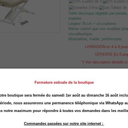
Table électrique réglable par pédale,
stabilité
Largeur 76 cm + accoudoires
Même confort que nos modèles pli
viscoélastique.
Minimaliste, stable, performante.
LIVRAISON en 4 à 8 jour
OFFERTE En Euro
*( Voir description détaillé c
Exclusivité web !
Fermeture estivale de la boutique
Table de massage élec
Goodwill
otre boutique sera fermée du samedi 1er août au dimanche 16 août inclu
période, nous assurerons une permanence téléphonique via
WhatsApp
au
Tarifs Dégressifs
s notre maximum pour répondre à toutes vos demandes dans les meille
Grande largeur 80 cm
Commandes passées sur notre site internet :