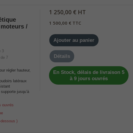
1 250,00 € HT
étique
1 500,00 € TTC
moteurs /
Ajouter au panier
Détails
our régler hauteur,
En Stock, délais de livraison 5
à 9 jours ouvrés
oudoirs latéraux
istant
 supporte jusqu’à
s ouvrés
pe
i-dessous )