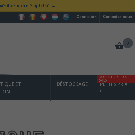
rifiez votre éligibilité →
Connexion
Contactez-nous
0
LA QUALITÉ À PRIX
DOUX
TIQUE ET
DÉSTOCKAGE
PETITS PRIX
TION
!