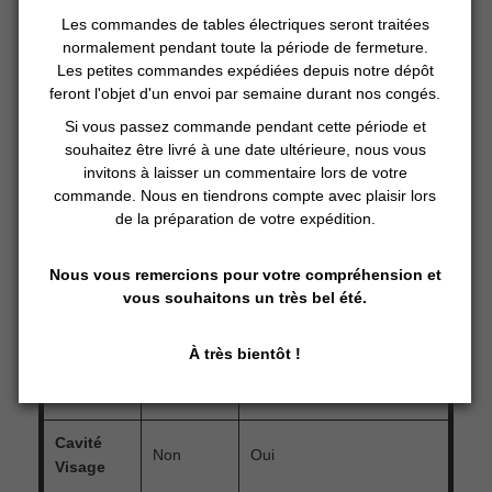
Les commandes de tables électriques seront traitées
Epaisseur
5 cm
7 cm
normalement pendant toute la période de fermeture.
Les petites commandes expédiées depuis notre dépôt
feront l'objet d'un envoi par semaine durant nos congés.
2 couches
3 couches de mousse
Si vous passez commande pendant cette période et
Mousse
de
avec la dernière couche à
souhaitez être livré à une date ultérieure, nous vous
mousse
semi mémoire de forme
invitons à laisser un commentaire lors de votre
commande. Nous en tiendrons compte avec plaisir lors
Mousse
Mousse à semi mémoire
de la préparation de votre expédition.
Têtière
standard
de forme
Nous vous remercions pour votre compréhension et
vous souhaitons un très bel été.
Largeur
76 cm
70 cm ou 76 cm
À très bientôt !
A vie sur la structure - 5
Garantie
2 ans
ans sur le revêtement
Cavité
Non
Oui
Visage