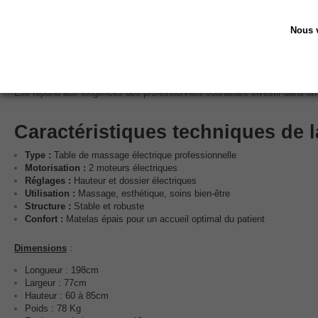
La Nuuna Feel 2 est parfaitement adaptée à un
usage professionnel inte
Nous v
les cabinets de massage et de bien-être
les instituts de beauté et centres esthétiques
les praticiens indépendants
les centres de soins corporels
Elle répond aux exigences des professionnels souhaitant investir dans un 
Caractéristiques techniques de l
Type :
Table de massage électrique professionnelle
Motorisation :
2 moteurs électriques
Réglages :
Hauteur et dossier électriques
Utilisation :
Massage, esthétique, soins bien-être
Structure :
Stable et robuste
Confort :
Matelas épais pour un accueil optimal du patient
Dimensions
:
Longueur : 198cm
Largeur : 77cm
Hauteur : 60 à 85cm
Poids : 78 Kg