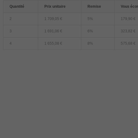
Quantité
Prix unitaire
Remise
Vous éco
2
1 709,05 €
5%
179,90 €
3
1 691,06 €
6%
323,82 €
4
1 655,08 €
8%
575,68 €