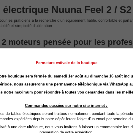
 électrique Nuuna Feel 2 / S
our les praticiens à la recherche d’un équipement fiable, confortable et parf
lité et simplicité d’utilisation.
 2 moteurs pensée pour les profe
 réglage fluide et précis de la hauteur ainsi que de l’inclinaison du dossier. 
ectrique professionnelle fiable
, sans complexité inutile.
Fermeture estivale de la boutique
our son excellent rapport performance/prix, offrant une motorisation suffisan
otre boutique sera fermée du samedi 1er août au dimanche 16 août inclu
du praticien
période, nous assurerons une permanence téléphonique via
WhatsApp
au
s notre maximum pour répondre à toutes vos demandes dans les meille
on matelas généreusement rembourré assure un excellent maintien du corps, ta
Commandes passées sur notre site internet :
sition de travail à chaque morphologie, réduisant la fatigue et les tensions mu
 de tables électriques seront traitées normalement pendant toute la période
mandes expédiées depuis notre dépôt feront l'objet d'un envoi par semaine du
 cabinet et usage intensif
vré à une date ultérieure, nous vous invitons à laisser un commentaire lors 
préparation de votre expédition.