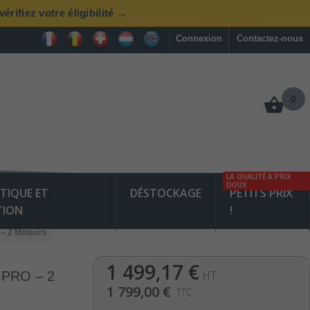
rifiez votre éligibilité →
Connexion
Contactez-nous
0
LA QUALITÉ À PRIX
DOUX
TIQUE ET
DÉSTOCKAGE
PETITS PRIX
TION
!
 – 2 Moteurs
1 499,17 €
HT
2 PRO – 2
1 799,00 €
TTC