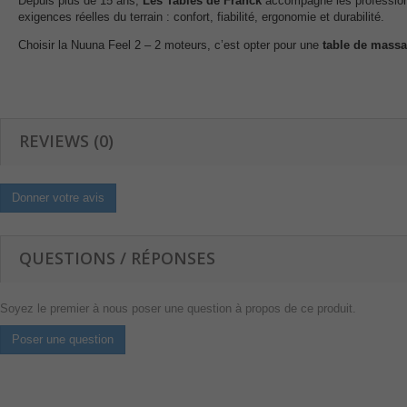
Depuis plus de 15 ans,
Les Tables de Franck
accompagne les professionn
exigences réelles du terrain : confort, fiabilité, ergonomie et durabilité.
Choisir la Nuuna Feel 2 – 2 moteurs, c’est opter pour une
table de massa
REVIEWS (0)
Donner votre avis
QUESTIONS / RÉPONSES
Soyez le premier à nous poser une question à propos de ce produit.
Poser une question