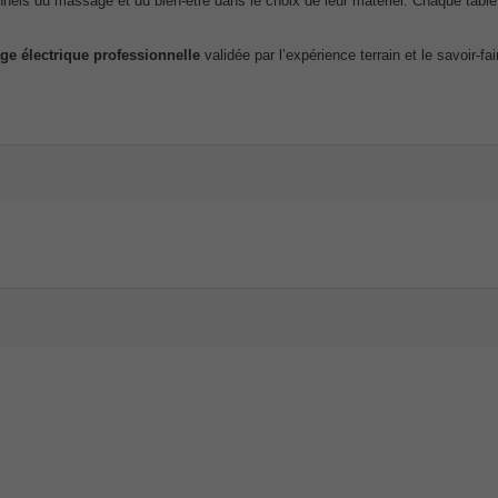
els du massage et du bien-être dans le choix de leur matériel. Chaque table
ge électrique professionnelle
validée par l’expérience terrain et le savoir-fa