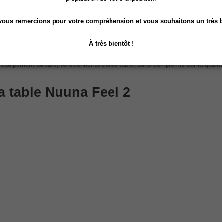
nsif
. Sa conception robuste et sa motorisation fiable en font une table de ma
ous remercions pour votre compréhension et vous souhaitons un très b
À très bientôt !
équipement durable, fonctionnel et confortable, sans compromis sur la qualit
a table Nuuna Feel 2