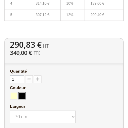
4
314,10 €
10%
139,60 €
5
307,12 €
12%
209,40 €
290,83 €
HT
349,00 €
TTC
Quantité
Couleur
Largeur