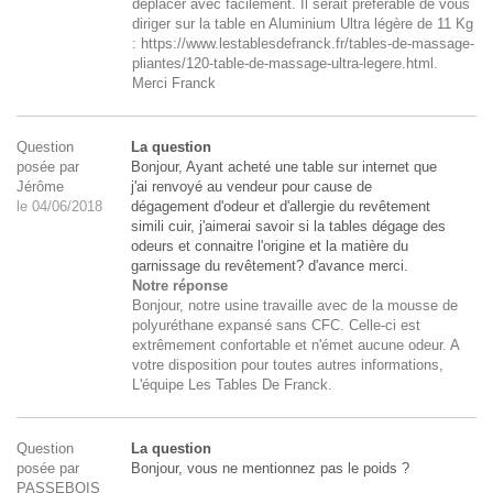
déplacer avec facilement. Il serait préférable de vous
diriger sur la table en Aluminium Ultra légère de 11 Kg
: https://www.lestablesdefranck.fr/tables-de-massage-
pliantes/120-table-de-massage-ultra-legere.html.
Merci Franck
Question
La question
posée par
Bonjour, Ayant acheté une table sur internet que
Jérôme
j'ai renvoyé au vendeur pour cause de
le 04/06/2018
dégagement d'odeur et d'allergie du revêtement
simili cuir, j'aimerai savoir si la tables dégage des
odeurs et connaitre l'origine et la matière du
garnissage du revêtement? d'avance merci.
Notre réponse
Bonjour, notre usine travaille avec de la mousse de
polyuréthane expansé sans CFC. Celle-ci est
extrêmement confortable et n'émet aucune odeur. A
votre disposition pour toutes autres informations,
L'équipe Les Tables De Franck.
Question
La question
posée par
Bonjour, vous ne mentionnez pas le poids ?
PASSEBOIS