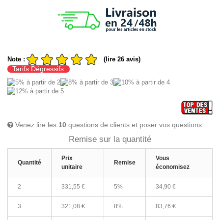
Note :
(lire 26 avis)
Tarifs Dégressifs
Venez lire les
10
questions de clients et poser vos questions
Remise sur la quantité
Prix
Vous
Quantité
Remise
unitaire
économisez
2
331,55 €
5%
34,90 €
3
321,08 €
8%
83,76 €