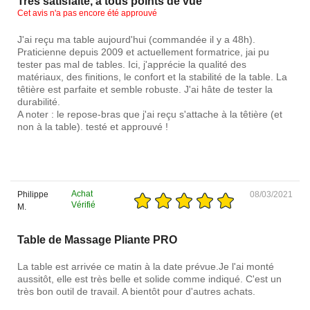
Très satisfaite, à tous points de vue
Cet avis n'a pas encore été approuvé
J'ai reçu ma table aujourd'hui (commandée il y a 48h).
Praticienne depuis 2009 et actuellement formatrice, jai pu
tester pas mal de tables. Ici, j'apprécie la qualité des
matériaux, des finitions, le confort et la stabilité de la table. La
têtière est parfaite et semble robuste. J'ai hâte de tester la
durabilité.
A noter : le repose-bras que j'ai reçu s'attache à la têtière (et
non à la table). testé et approuvé !
Achat
Philippe
08/03/2021
Vérifié
M.
Table de Massage Pliante PRO
La table est arrivée ce matin à la date prévue.Je l'ai monté
aussitôt, elle est très belle et solide comme indiqué. C'est un
très bon outil de travail. A bientôt pour d'autres achats.