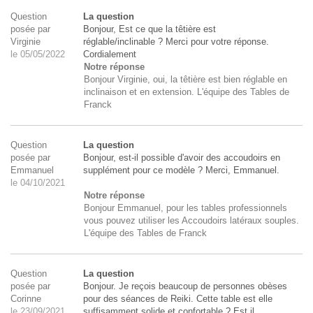
Question
La question
posée par
Bonjour, Est ce que la têtière est
Virginie
réglable/inclinable ? Merci pour votre réponse.
le 05/05/2022
Cordialement
Notre réponse
Bonjour Virginie, oui, la têtière est bien réglable en
inclinaison et en extension. L'équipe des Tables de
Franck
Question
La question
posée par
Bonjour, est-il possible d'avoir des accoudoirs en
Emmanuel
supplément pour ce modèle ? Merci, Emmanuel.
le 04/10/2021
Notre réponse
Bonjour Emmanuel, pour les tables professionnels
vous pouvez utiliser les Accoudoirs latéraux souples.
L'équipe des Tables de Franck
Question
La question
posée par
Bonjour. Je reçois beaucoup de personnes obèses
Corinne
pour des séances de Reiki. Cette table est elle
le 23/09/2021
suffisamment solide et confortable ? Est il