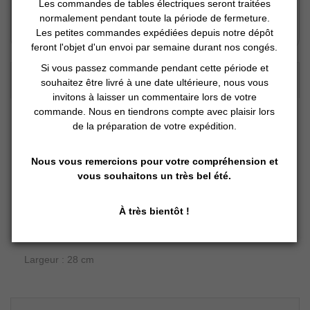
Les commandes de tables électriques seront traitées
Vous Réservez en ligne
normalement pendant toute la période de fermeture.
Nous préparons
Les petites commandes expédiées depuis notre dépôt
Vous retirez en magasin
feront l'objet d'un envoi par semaine durant nos congés.
Si vous passez commande pendant cette période et
DESCRIPTION DÉTAILLÉE :
souhaitez être livré à une date ultérieure, nous vous
invitons à laisser un commentaire lors de votre
commande. Nous en tiendrons compte avec plaisir lors
Marchepied en acier stable, avec une marche
de la préparation de votre expédition.
antidérapante.
Spécialement conçu pour faciliter l’accès à la table.
Nous vous remercions pour votre compréhension et
vous souhaitons un très bel été.
Dimensions du produit:
Hauteur : 24 cm
À très bientôt !
Longueur : 36 cm
Largeur : 28 cm