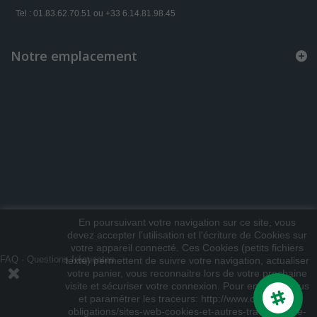
Tel : 01.83.62.70.51 ou +33 6.14.81.98.45
Notre emplacement
En poursuivant votre navigation sur ce site, vous
devez accepter l’utilisation et l'écriture de Cookies sur
votre appareil connecté. Ces Cookies (petits fichiers
FAQ - Questions fréquentes
texte) permettent de suivre votre navigation, actualiser
votre panier, vous reconnaitre lors de votre prochaine
visite et sécuriser votre connexion. Pour en savoir plus
et paramétrer les traceurs: http://www.cnil.fr/vos-
obligations/sites-web-cookies-et-autres-traceurs/que-