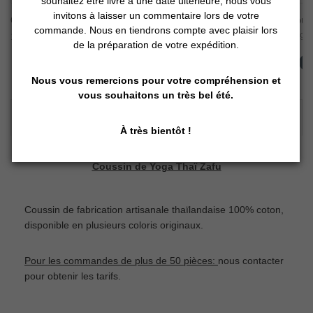
souhaitez être livré à une date ultérieure, nous vous
invitons à laisser un commentaire lors de votre
Coussin de Massag...
Coussin Thaïlanda...
Couss
commande. Nous en tiendrons compte avec plaisir lors
19,90 €
24,90 €
24,90 
de la préparation de votre expédition.
Ajouter au panier
Ajouter au panier
A
Nous vous remercions pour votre compréhension et
vous souhaitons un très bel été.
DESCRIPTION DÉTAILLÉE :
À très bientôt !
Coussin de Yoga Thaï Zafu
Coussin de fabrication artisanale thaïlandaise 100% coton,
disponible en plusieurs coloris originaux.
Pour les commandes de plus de 50 pièces:
nous contacter
pour obtenir les tarifs.