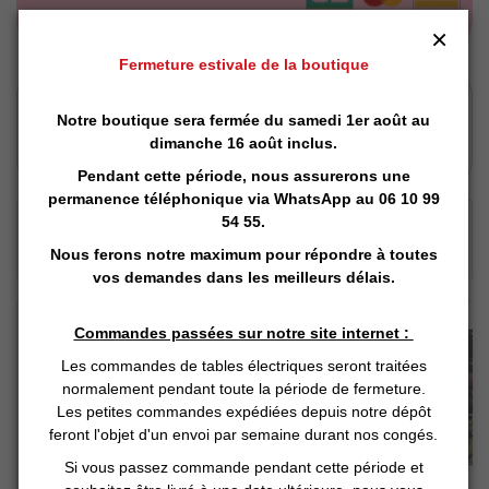
×
Fermeture estivale de la boutique
Click and Collect
Notre boutique sera fermée du samedi 1er août au
Vous Réservez en ligne
dimanche 16 août inclus.
Nous préparons
Vous retirez en magasin
Pendant cette période, nous assurerons une
permanence téléphonique via
WhatsApp
au 06 10 99
54 55.
LES CLIENTS AYANT ACHETÉ CE PRODUIT
ONT ÉGALEMENT CHOISI :
Nous ferons notre maximum pour répondre à toutes
vos demandes dans les meilleurs délais.
Commandes passées sur notre site internet :
Les commandes de tables électriques seront traitées
normalement pendant toute la période de fermeture.
Les petites commandes expédiées depuis notre dépôt
feront l'objet d'un envoi par semaine durant nos congés.
Si vous passez commande pendant cette période et