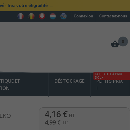
rifiez votre éligibilité →
Connexion
Contactez-nous
0
LA QUALITÉ À PRIX
DOUX
TIQUE ET
DÉSTOCKAGE
PETITS PRIX
TION
!
4,16 €
HT
ELKO
4,99 €
TTC