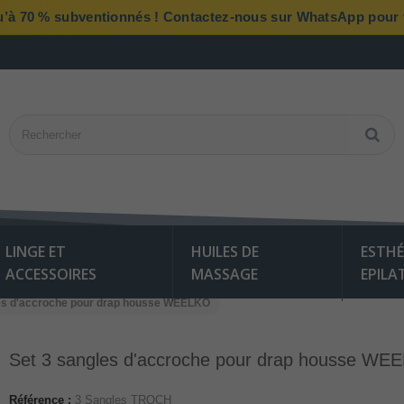
qu’à 70 % subventionnés ! Contactez-nous sur WhatsApp pour vé
LINGE ET
HUILES DE
ESTHÉ
ACCESSOIRES
MASSAGE
EPILA
les d'accroche pour drap housse WEELKO
Set 3 sangles d'accroche pour drap housse WE
Référence :
3 Sangles TROCH