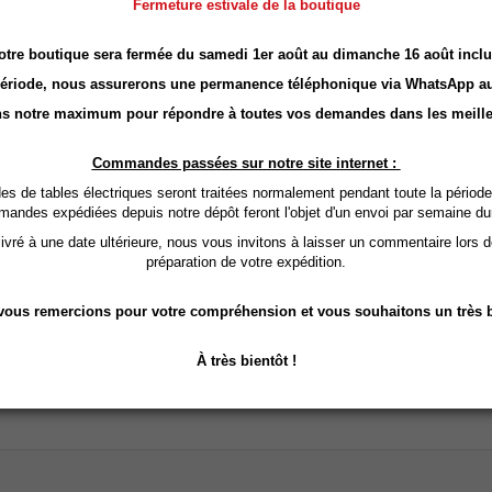
Fermeture estivale de la boutique
otre boutique sera fermée du samedi 1er août au dimanche 16 août inclu
ÉGALEMENT CHOISI :
période, nous assurerons une permanence téléphonique via
WhatsApp
au
s notre maximum pour répondre à toutes vos demandes dans les meille
Commandes passées sur notre site internet :
 de tables électriques seront traitées normalement pendant toute la période
mandes expédiées depuis notre dépôt feront l'objet d'un envoi par semaine du
vré à une date ultérieure, nous vous invitons à laisser un commentaire lors 
préparation de votre expédition.
ous remercions pour votre compréhension et vous souhaitons un très b
ousse Coton...
À très bientôt !
r au panier