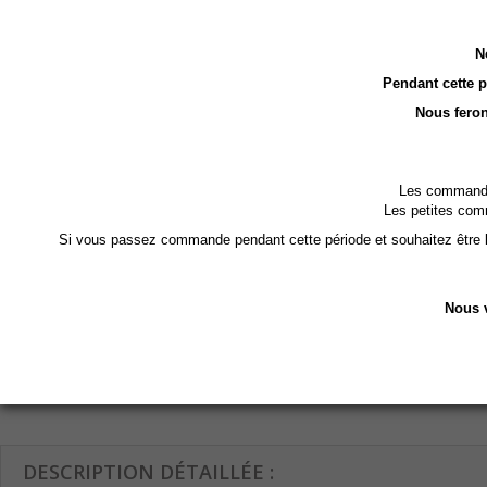
N
LES CLIENTS AYANT ACHETÉ CE PRODUIT ONT 
Pendant cette 
Nous feron
Les commandes
Les petites com
Si vous passez commande pendant cette période et souhaitez être li
Nous v
Table de SPA Elec...
Table de SPA Elec...
Drap H
1 666,80 €
1 896,00 €
59,00 €
Ajouter au panier
Ajouter au panier
Ajoute
DESCRIPTION DÉTAILLÉE :