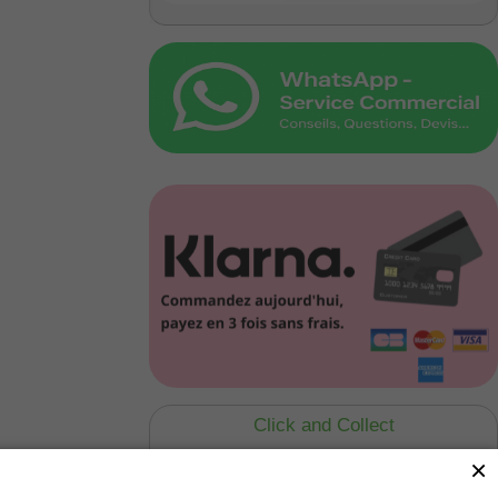
Click and Collect
Vous Réservez en ligne
×
Nous préparons
Vous retirez en magasin