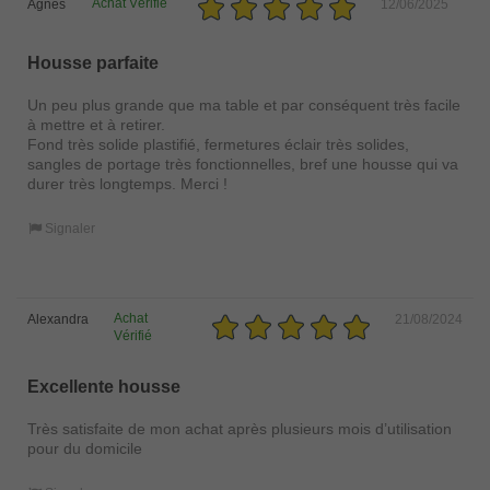
Achat Vérifié
Agnès
12/06/2025
Housse parfaite
Un peu plus grande que ma table et par conséquent très facile
à mettre et à retirer.
Fond très solide plastifié, fermetures éclair très solides,
sangles de portage très fonctionnelles, bref une housse qui va
durer très longtemps. Merci !
Signaler
Achat
Alexandra
21/08/2024
Vérifié
Excellente housse
Très satisfaite de mon achat après plusieurs mois d’utilisation
pour du domicile