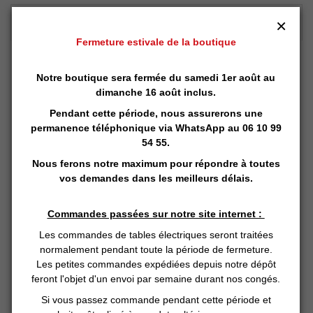
DESCRIPTION DÉTAILLÉE :
×
Fermeture estivale de la boutique
Housse de transport pro
Notre boutique sera fermée du samedi 1er août au
dimanche 16 août inclus.
Pendant cette période, nous assurerons une
Housse de Transport solide en nylon pour Tables de
permanence téléphonique via
WhatsApp
au 06 10 99
Massage Pliantes, avec une bandoulière et une grande
54 55.
pochette latérale pour ranger vos accessoires (linge,
Nous ferons notre maximum pour répondre à toutes
coussins, huiles...), très utile lors de vos déplacements à
vos demandes dans les meilleurs délais.
domicile !
Commandes passées sur notre site internet :
Caractéristiques
:
Les commandes de tables électriques seront traitées
normalement pendant toute la période de fermeture.
Nylon résistant
Les petites commandes expédiées depuis notre dépôt
Bandoulière
feront l'objet d'un envoi par semaine durant nos congés.
Grande pochette latérale
Si vous passez commande pendant cette période et