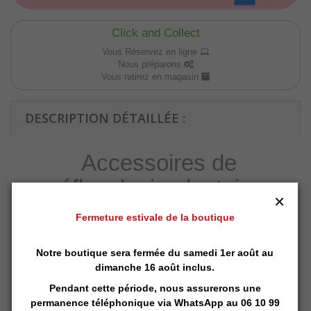
Click and Collect
Vous Réservez en ligne
Nous préparons
Vous retirez en magasin
DESCRIPTION DÉTAILLÉE :
Accessoires de
réflexologie plantaire
×
Plusieurs modèles disponibles
Fermeture estivale de la boutique
Bâton tigeoki / Croix / Cube / Triangle
Notre boutique sera fermée du samedi 1er août au
dimanche 16 août inclus.
Pendant cette période, nous assurerons une
permanence téléphonique via
WhatsApp
au 06 10 99