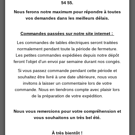
54 55.
D'origine chinoise, la réflexologie plantaire est une
Nous ferons notre maximum pour répondre à toutes
médecine douce qui aide à apaiser les tensions. Il s'agit
vos demandes dans les meilleurs délais.
d'un massage principalement effectué sur la voûte
plantaire, ainsi que sur les mains. D'après les pratiques
ancestrales, chaque zone réflexe de la plante des pieds
Commandes passées sur notre site internet :
correspondrait à une partie du corps ou un organe
Les commandes de tables électriques seront traitées
particulier (voir schéma en bas de page).
normalement pendant toute la période de fermeture.
Les petites commandes expédiées depuis notre dépôt
feront l'objet d'un envoi par semaine durant nos congés.
Le
bâton
appelé aussi tigeoki, s'utilise sur les zones
Si vous passez commande pendant cette période et
réflexes de la voûte plantaire
souhaitez être livré à une date ultérieure, nous vous
invitons à laisser un commentaire lors de votre
La
croix
s'utilise sur tout le corps (plante des pieds,
commande. Nous en tiendrons compte avec plaisir lors
intérieur des mains, muscles)
de la préparation de votre expédition.
Le
cube
s'utilise dans la paume de la main
Nous vous remercions pour votre compréhension et
La
roulette
fournie avec le kit complet s'utilise
vous souhaitons un très bel été.
principalement pour détendre les muscles du visage
À très bientôt !