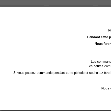
N
Pendant cette 
Nous feron
Tabouret Pliant E...
Drap Housse Coton...
Housse 
49,00 €
29,00 €
59,00 €
Les commandes
Les petites com
Ajouter au panier
Ajouter au panier
Ajoute
Si vous passez commande pendant cette période et souhaitez être li
DESCRIPTION DÉTAILLÉE :
Nous v
Hou