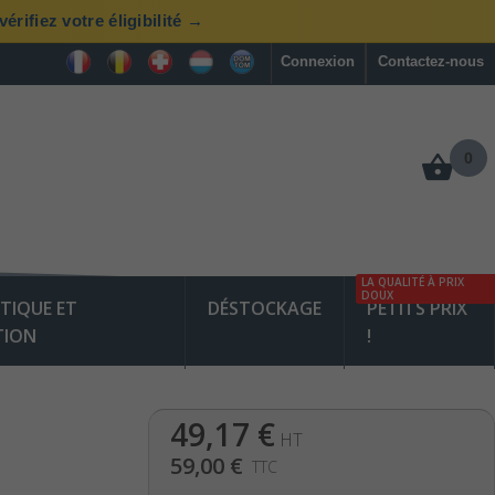
rifiez votre éligibilité →
Connexion
Contactez-nous
0
LA QUALITÉ À PRIX
DOUX
TIQUE ET
DÉSTOCKAGE
PETITS PRIX
TION
!
49,17 €
HT
59,00 €
TTC