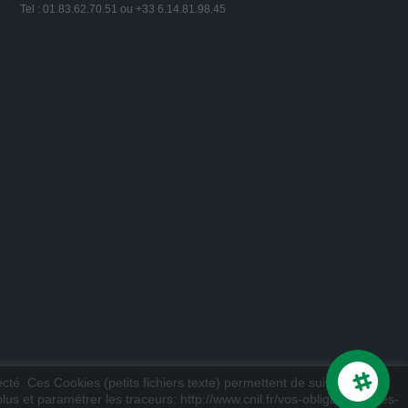
Tel : 01.83.62.70.51 ou +33 6.14.81.98.45
ecté. Ces Cookies (petits fichiers texte) permettent de suivre votre
us et paramétrer les traceurs: http://www.cnil.fr/vos-obligations/sites-