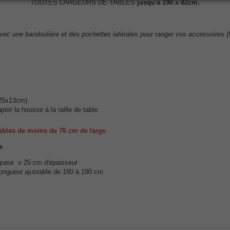
TOUTES LARGEURS DE TABLES
jusqu'à 190 x 82cm.
c une bandoulière et des pochettes latérales pour ranger vos accessoires (ling
e 25x13cm)
er la housse à la taille de table.
ables de moins de 76 cm de large
s
ngueur x 25 cm d'épaisseur
 longueur ajustable de 180 à 190 cm