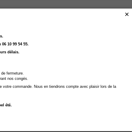
×
s.
 06 10 99 54 55.
urs délais.
 de fermeture.
rant nos congés.
de votre commande. Nous en tiendrons compte avec plaisir lors de la
el été.
elle