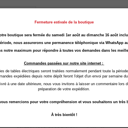
Fermeture estivale de la boutique
otre boutique sera fermée du samedi 1er août au dimanche 16 août inclu
période, nous assurerons une permanence téléphonique via
WhatsApp
au
s notre maximum pour répondre à toutes vos demandes dans les meille
Commandes passées sur notre site internet :
de Transpo...
 de tables électriques seront traitées normalement pendant toute la période
mandes expédiées depuis notre dépôt feront l'objet d'un envoi par semaine du
r au panier
vré à une date ultérieure, nous vous invitons à laisser un commentaire lors 
préparation de votre expédition.
ous remercions pour votre compréhension et vous souhaitons un très b
À très bientôt !
sse de transport PRO Univers