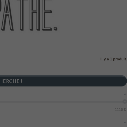
Il y a 1 produit.
HERCHE !
1116
€