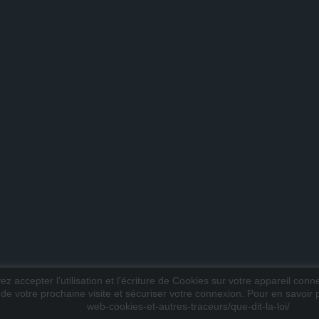
z accepter l’utilisation et l'écriture de Cookies sur votre appareil conn
 de votre prochaine visite et sécuriser votre connexion. Pour en savoir pl
web-cookies-et-autres-traceurs/que-dit-la-loi/