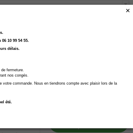
×
Afficher :
Grille
Liste
s.
 06 10 99 54 55.
urs délais.
930,00 € HT
Soins
 de fermeture.
1 116,00 € TTC
ERVIC
rant nos congés.
de votre commande. Nous en tiendrons compte avec plaisir lors de la
Ajouter au panier
u Blanc
el été.
Détails
s ouvrés
En Stock, délais de livraison 5
à 9 jours ouvrés
pe