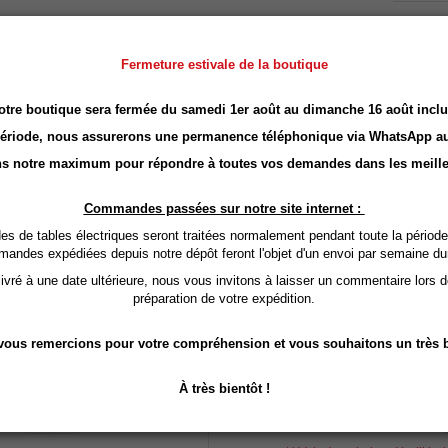
Fermeture estivale de la boutique
otre boutique sera fermée du samedi 1er août au dimanche 16 août inclu
période, nous assurerons une permanence téléphonique via
WhatsApp
au
r 1.
s notre maximum pour répondre à toutes vos demandes dans les meille
Exclusivité web !
Commandes passées sur notre site internet :
Table de Massage et 
 de tables électriques seront traitées normalement pendant toute la période
Esthétique 70 cm - C
mandes expédiées depuis notre dépôt feront l'objet d'un envoi par semaine du
vré à une date ultérieure, nous vous invitons à laisser un commentaire lors 
préparation de votre expédition.
Disponible en deux couleurs: Gris o
ous remercions pour votre compréhension et vous souhaitons un très b
Hauteur et dossier réglable
Structure à roulettes
À très bientôt !
LIVRAISON en 5 à 9 jour
OFFERTE En Euro