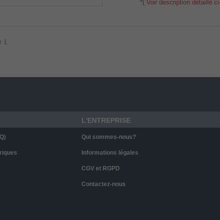
*( Voir description détaillé c
r 1.
L'ENTREPRISE
Q)
Qui sommes-nous?
riques
Informations légales
CGV et RGPD
Contactez-nous