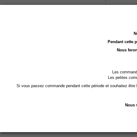
--
Tri
--
N
Pendant cette 
Résultats 1 - 1 su
Nous feron
Les commandes
Les petites com
Si vous passez commande pendant cette période et souhaitez être li
Nous v