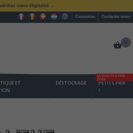
rifiez votre éligibilité →
Connexion
Contactez-nous
0
LA QUALITÉ À PRIX
DOUX
TIQUE ET
DÉSTOCKAGE
PETITS PRIX
TION
!