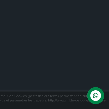
ecté. Ces Cookies (petits fichiers texte) permettent de suivre votre
us et paramétrer les traceurs: http://www.cnil.fr/vos-obligations/sites-