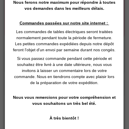
Nous ferons notre maximum pour répondre à toutes
vos demandes dans les meilleurs délais.
Commandes passées sur notre site internet :
Les commandes de tables électriques seront traitées
normalement pendant toute la période de fermeture.
Les petites commandes expédiées depuis notre dépôt
feront l'objet d'un envoi par semaine durant nos congés.
Click and Collect
Si vous passez commande pendant cette période et
Vous Réservez en ligne
souhaitez être livré à une date ultérieure, nous vous
Nous préparons
invitons à laisser un commentaire lors de votre
Vous retirez en magasin
commande. Nous en tiendrons compte avec plaisir lors
de la préparation de votre expédition.
DESCRIPTION DÉTAILLÉE :
Nous vous remercions pour votre compréhension et
vous souhaitons un très bel été.
OPTION A AJOUTER LORS DE L'ACHAT DE LA TABLE
À très bientôt !
NE PEUT ETRE COMMANDE SEUL SANS ACCORD