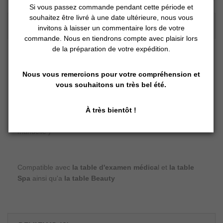
Si vous passez commande pendant cette période et
souhaitez être livré à une date ultérieure, nous vous
DESCRIPTION DÉTAILLÉE :
invitons à laisser un commentaire lors de votre
commande. Nous en tiendrons compte avec plaisir lors
de la préparation de votre expédition.
Système Led Chromo
Faites briller votre cabinet en couleurs. Les tables
Nous vous remercions pour votre compréhension et
Swop changent avec leur propre lumière. Laissez la
vous souhaitons un très bel été.
couleur fixe ou choisissez le mode changeant. À jouer
! Prennez le mode Cromo et rêvez en couleurs !
À très bientôt !
Commande led cromo ( livré en plus de la commande
manuelle )
Compatible avec
la table d'examen médica
l et
la table
Spa
ainsi qu'a
la table Beauty