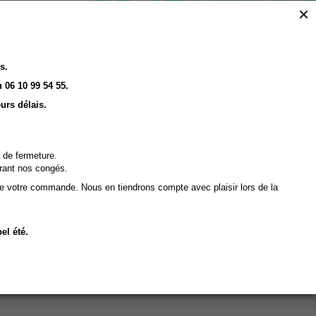
×
s.
 06 10 99 54 55.
urs délais.
 de fermeture.
rant nos congés.
de votre commande. Nous en tiendrons compte avec plaisir lors de la
Click and Collect
Vous Réservez en ligne
el été.
Nous préparons
Vous retirez en magasin