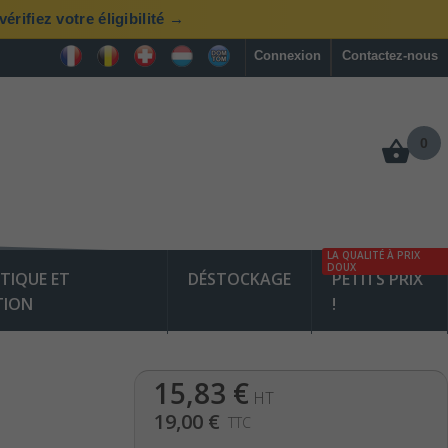
rifiez votre éligibilité →
Connexion
Contactez-nous
0
LA QUALITÉ À PRIX
DOUX
TIQUE ET
DÉSTOCKAGE
PETITS PRIX
TION
!
15,83 €
HT
19,00 €
TTC