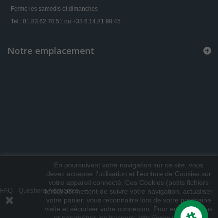
Fermé les samedis et dimanches
Tel : 01.83.62.70.51 ou +33 6.14.81.98.45
Notre emplacement
En poursuivant votre navigation sur ce site, vous
devez accepter l’utilisation et l'écriture de Cookies sur
votre appareil connecté. Ces Cookies (petits fichiers
FAQ - Questions fréquentes
texte) permettent de suivre votre navigation, actualiser
votre panier, vous reconnaitre lors de votre prochaine
visite et sécuriser votre connexion. Pour en savoir plus
et paramétrer les traceurs: http://www.cnil.fr/vos-