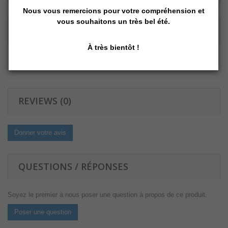
Vous retirez en magasin
Nous vous remercions pour votre compréhension et
vous souhaitons un très bel été.
DESCRIPTION DÉTAILLÉE :
À très bientôt !
Accessoire
: Pédale pour table VOME Smart à 3 moteurs
REVIEWS (0)
Donner votre avis
QUESTIONS / RÉPONSES
Soyez le premier à nous poser une question à propos de ce produit.
Poser une question