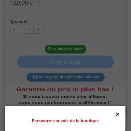
129,00 €
TTC
Quantité
En rupture de stock
Ajouter au panier
J'ai vu ce produit moins cher ailleurs
×
Fermeture estivale de la boutique