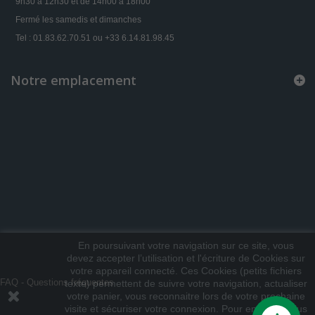
9h30 à 12h30 et de 14h00 à 18h00
Fermé les samedis et dimanches
Tel : 01.83.62.70.51 ou +33 6.14.81.98.45
Notre emplacement
En poursuivant votre navigation sur ce site, vous
devez accepter l’utilisation et l'écriture de Cookies sur
votre appareil connecté. Ces Cookies (petits fichiers
FAQ - Questions fréquentes
texte) permettent de suivre votre navigation, actualiser
votre panier, vous reconnaitre lors de votre prochaine
visite et sécuriser votre connexion. Pour en savoir plus