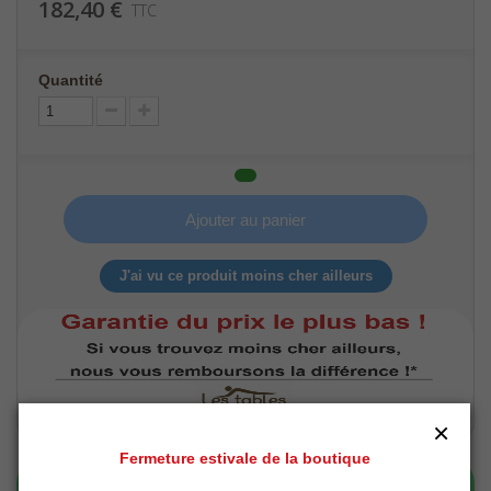
182,40 €
TTC
Quantité
Ajouter au panier
J'ai vu ce produit moins cher ailleurs
×
Fermeture estivale de la boutique