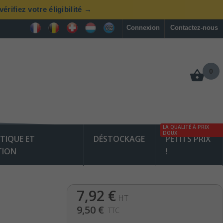
rifiez votre éligibilité →
Connexion
Contactez-nous
0
LA QUALITÉ À PRIX
DOUX
TIQUE ET
DÉSTOCKAGE
PETITS PRIX
TION
!
7,92 €
HT
9,50 €
TTC