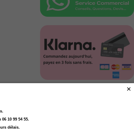
×
Click and Collect
Vous Réservez en ligne
Nous préparons
Vous retirez en magasin
s.
 06 10 99 54 55.
urs délais.