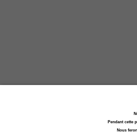
N
Pendant cette 
LES CLIENTS AYANT ACHETÉ CE PRODUIT ONT 
Nous feron