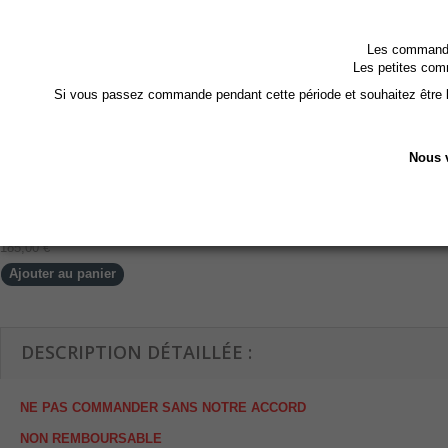
Les commandes
Les petites com
Si vous passez commande pendant cette période et souhaitez être li
Nous v
Chauffe Serviette...
185,00 €
Ajouter au panier
DESCRIPTION DÉTAILLÉE :
NE PAS COMMANDER SANS NOTRE ACCORD
NON REMBOURSABLE