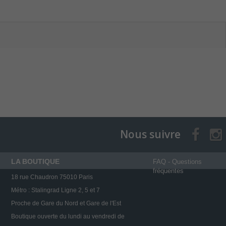
Nous suivre
LA BOUTIQUE
FAQ - Questions
fréquentes
18 rue Chaudron 75010 Paris
Métro : Stalingrad Ligne 2, 5 et 7
Proche de Gare du Nord et Gare de l'Est
Boutique ouverte du lundi au vendredi de