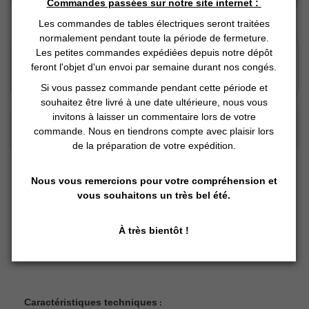
Commandes passées sur notre site internet :
Les commandes de tables électriques seront traitées
normalement pendant toute la période de fermeture.
Click and Collect
Les petites commandes expédiées depuis notre dépôt
Vous Réservez en ligne
feront l'objet d'un envoi par semaine durant nos congés.
Nous préparons
Si vous passez commande pendant cette période et
Vous retirez en magasin
souhaitez être livré à une date ultérieure, nous vous
invitons à laisser un commentaire lors de votre
DESCRIPTION DÉTAILLÉE :
commande. Nous en tiendrons compte avec plaisir lors
de la préparation de votre expédition.
Table de manucure Pezi
Nous vous remercions pour votre compréhension et
vous souhaitons un très bel été.
Table de Manucure blanche en
bois contreplaqué "Pezi"
À très bientôt !
Caractéristiques techniques
: