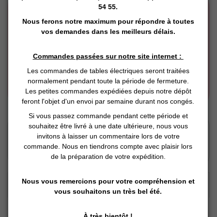
54 55.
Nous ferons notre maximum pour répondre à toutes
vos demandes dans les meilleurs délais.
Commandes passées sur notre site internet :
Les commandes de tables électriques seront traitées
normalement pendant toute la période de fermeture.
Les petites commandes expédiées depuis notre dépôt
feront l'objet d'un envoi par semaine durant nos congés.
Si vous passez commande pendant cette période et
Click and Collect
souhaitez être livré à une date ultérieure, nous vous
invitons à laisser un commentaire lors de votre
Vous Réservez en ligne
commande. Nous en tiendrons compte avec plaisir lors
Nous préparons
Vous retirez en magasin
de la préparation de votre expédition.
Nous vous remercions pour votre compréhension et
DESCRIPTION DÉTAILLÉE :
vous souhaitons un très bel été.
La cartouche de cire Roll-On est conçue pour une épilation
À très bientôt !