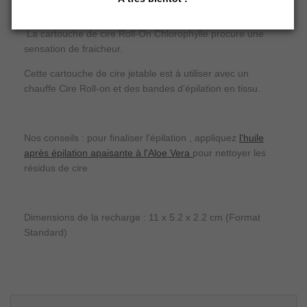
de grandes zones, rapide et efficace.
La cartouche de cire Roll-On Chlorophylle procure une
sensation de fraicheur.
Cette cartouche de cire jetable est à utiliser avec un
chauffe Cire Roll-on et des bandes d'épilation en tissu.
Nos conseils : pour finaliser l'épilation , appliquez
l'huile
après épilation apaisante à l'Aloe Vera
pour nettoyer les
résidus de cire
Dimensions de la recharge : 11 x 5.2 x 2.2 cm (Format
Standard)