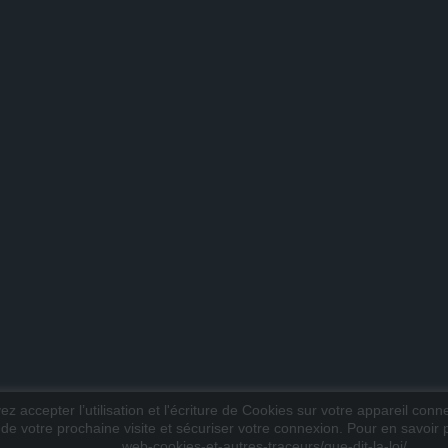
z accepter l’utilisation et l'écriture de Cookies sur votre appareil conn
 de votre prochaine visite et sécuriser votre connexion. Pour en savoir pl
web-cookies-et-autres-traceurs/que-dit-la-loi/