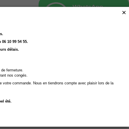
×
s.
 06 10 99 54 55.
urs délais.
 de fermeture.
rant nos congés.
de votre commande. Nous en tiendrons compte avec plaisir lors de la
Click and Collect
el été.
Vous Réservez en ligne
Nous préparons
Vous retirez en magasin