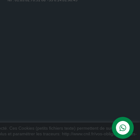
Tel : 01.83.62.70.51 ou +33 6.14.81.98.45
ecté. Ces Cookies (petits fichiers texte) permettent de suivre votre
us et paramétrer les traceurs: http://www.cnil.fr/vos-obligations/sites-