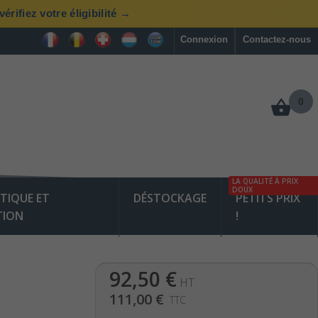
rifiez votre éligibilité →
Connexion
Contactez-nous
0
LA QUALITÉ À PRIX
DOUX
TIQUE ET
DÉSTOCKAGE
PETITS PRIX
TION
!
92,50 €
HT
111,00 €
TTC