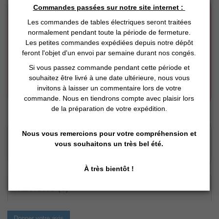
Commandes passées sur notre site internet :
Les commandes de tables électriques seront traitées
normalement pendant toute la période de fermeture.
Les petites commandes expédiées depuis notre dépôt
feront l'objet d'un envoi par semaine durant nos congés.
Si vous passez commande pendant cette période et
souhaitez être livré à une date ultérieure, nous vous
invitons à laisser un commentaire lors de votre
commande. Nous en tiendrons compte avec plaisir lors
de la préparation de votre expédition.
Click and Collect
Nous vous remercions pour votre compréhension et
Vous Réservez en ligne
vous souhaitons un très bel été.
Nous préparons
Vous retirez en magasin
À très bientôt !
REVIEWS (0)
Donner votre avis