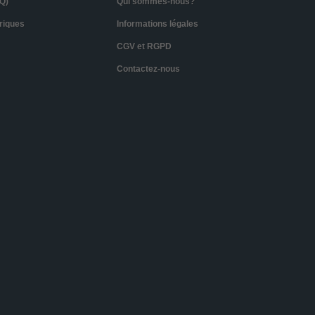
Q)
Qui sommes-nous?
riques
Informations légales
CGV et RGPD
Contactez-nous