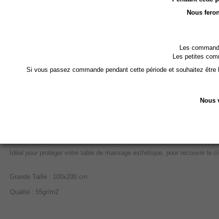
Nous feron
DESCRIPTION DÉTAILLÉE :
Les commandes
Les petites com
Si vous passez commande pendant cette période et souhaitez être li
Serviettes 100x200cm en spunlace, cotton non tissé,
Très douce !
ATTENTION : c'est du jetable, ne peux pas être lavé car c'est du coto
Nous v
USAGE UNIQUE
Absorbante et agréable au toucher, de très bonne qualité.
Idéal pour protéger votre table de massage esthétique, pour recouvrir le cli
Grande Taille : 100x200 cm
Qualité : 55gr/m2