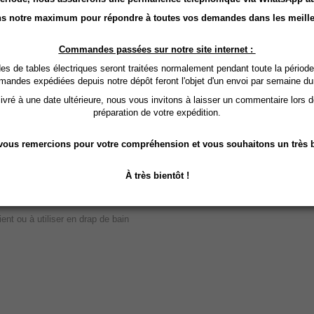
s notre maximum pour répondre à toutes vos demandes dans les meille
Commandes passées sur notre site internet :
 de tables électriques seront traitées normalement pendant toute la période
mandes expédiées depuis notre dépôt feront l'objet d'un envoi par semaine du
vré à une date ultérieure, nous vous invitons à laisser un commentaire lors 
préparation de votre expédition.
n non tissé
ous remercions pour votre compréhension et vous souhaitons un très b
À très bientôt !
ent ou à utiliser en drap de bain