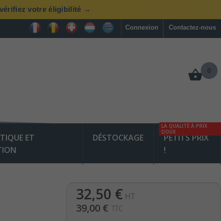
rifiez votre éligibilité →
Connexion
Contactez-nous
0
LA QUALITÉ À PRIX
DOUX
TIQUE ET
DÉSTOCKAGE
PETITS PRIX
TION
!
32,50 €
HT
m
39,00 €
TTC