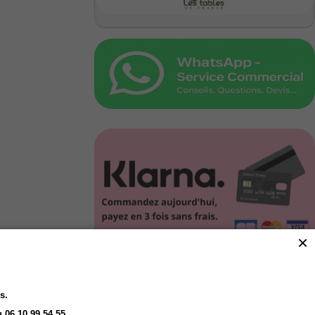
×
Click and Collect
s.
Vous Réservez en ligne
Nous préparons
 06 10 99 54 55.