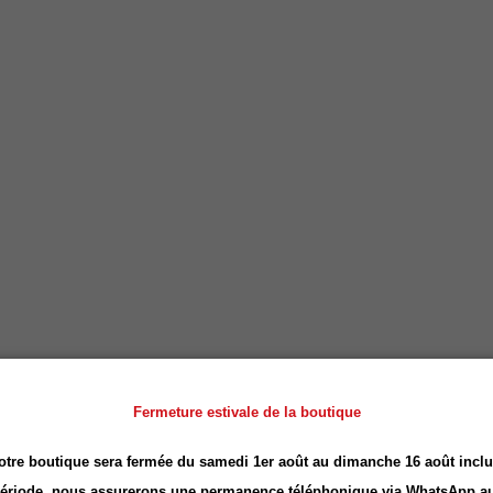
Fermeture estivale de la boutique
otre boutique sera fermée du samedi 1er août au dimanche 16 août inclu
période, nous assurerons une permanence téléphonique via
WhatsApp
au