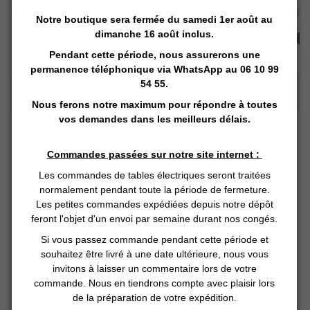
20,00 €
4,90 €
99,00 
Notre boutique sera fermée du samedi 1er août au
dimanche 16 août inclus.
Ajouter au panier
Ajouter au panier
A
Pendant cette période, nous assurerons une
permanence téléphonique via
WhatsApp
au 06 10 99
54 55.
DESCRIPTION DÉTAILLÉE :
Nous ferons notre maximum pour répondre à toutes
vos demandes dans les meilleurs délais.
Huile de massage Musculaire
Commandes passées sur notre site internet :
Nos huiles parfumées sont élaborées sur une base d’huile
cosmétique de tournesol hautement oléique, biologique et
Les commandes de tables électriques seront traitées
désodorisée à la vapeur d’eau, reconnue pour sa stabilité
normalement pendant toute la période de fermeture.
Les petites commandes expédiées depuis notre dépôt
exceptionnelle. Naturellement plus résistante à l’oxydation
feront l'objet d'un envoi par semaine durant nos congés.
que l’huile de tournesol classique, elle permet d’obtenir des
huiles parfumées qui se conservent mieux dans le temps,
Si vous passez commande pendant cette période et
sans additif ni conservateur.
souhaitez être livré à une date ultérieure, nous vous
invitons à laisser un commentaire lors de votre
commande. Nous en tiendrons compte avec plaisir lors
Sa texture légère et rapidement pénétrante offre un
de la préparation de votre expédition.
toucher doux, non gras, idéal pour un usage quotidien ou