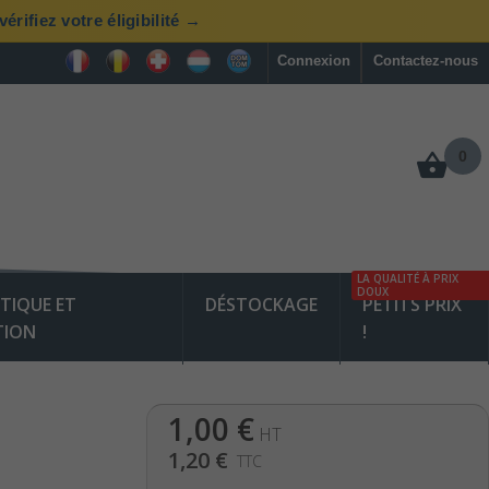
rifiez votre éligibilité →
Connexion
Contactez-nous
0
LA QUALITÉ À PRIX
DOUX
TIQUE ET
DÉSTOCKAGE
PETITS PRIX
TION
!
1,00 €
HT
1,20 €
TTC