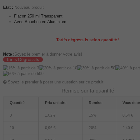
État :
Nouveau produit
Flacon 250 ml Transparent
Avec Bouchon en Aluminium
Tarifs dégréssifs selon quantité !
Note :
Soyez le premier à donner votre avis!
Tarifs Dégressifs
Soyez le premier à poser une question sur ce produit
Remise sur la quantité
Quantité
Prix unitaire
Remise
Vous éco
3
1,02 €
15%
0,54 €
10
0,96 €
20%
2,40 €