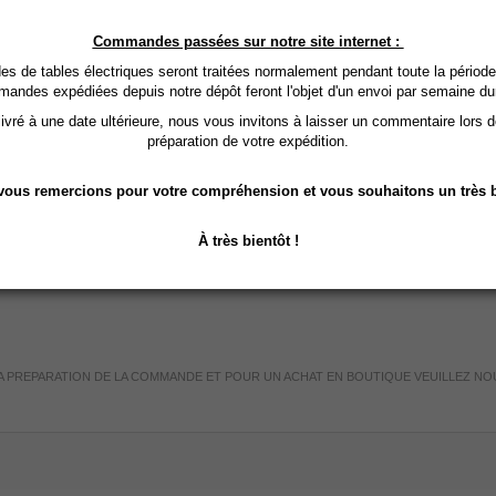
Commandes passées sur notre site internet :
 de tables électriques seront traitées normalement pendant toute la période
mandes expédiées depuis notre dépôt feront l'objet d'un envoi par semaine du
vré à une date ultérieure, nous vous invitons à laisser un commentaire lors 
préparation de votre expédition.
ause du plastique
ous remercions pour votre compréhension et vous souhaitons un très b
À très bientôt !
 LA PREPARATION DE LA COMMANDE ET POUR UN ACHAT EN BOUTIQUE VEUILLEZ NO