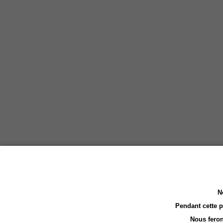
N
Pendant cette 
DESCRIPTION DÉTAILLÉE :
Nous feron