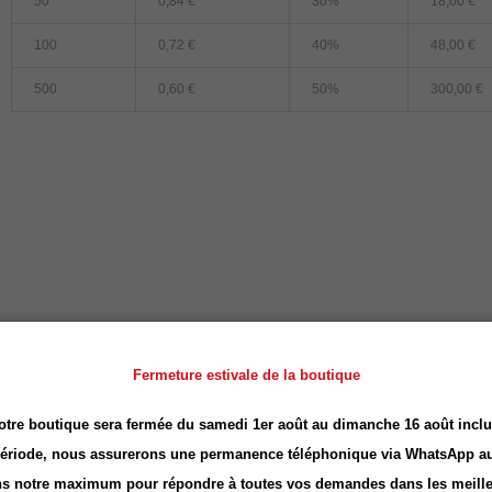
50
0,84 €
30%
18,00 €
100
0,72 €
40%
48,00 €
500
0,60 €
50%
300,00 €
Fermeture estivale de la boutique
otre boutique sera fermée du samedi 1er août au dimanche 16 août inclu
période, nous assurerons une permanence téléphonique via
WhatsApp
au
s notre maximum pour répondre à toutes vos demandes dans les meille