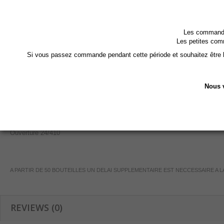
Bouteille solide, dure, facile à nettoyer : réutilisable
Les commandes
fournie avec Bouchon en Aluminium avec joint
Les petites com
Si vous passez commande pendant cette période et souhaitez être li
Matière : plastique recyclé ocean
PET
: peut avoir des petits défauts a c
Nous v
Hauteur sans bouchon 169 mm - Diamètre : 49 mm
Volume maxi 270 ml
Ouverture 24/410
A PARTIR DE 50 BOUTEILLES UN DELAI SUPPLEMENTAIRE EST NECCESSAIRE A
REVIEWS (0)