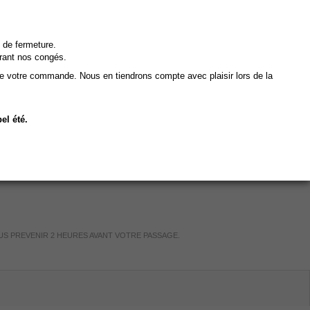
 de fermeture.
rant nos congés.
de votre commande. Nous en tiendrons compte avec plaisir lors de la
el été.
US PREVENIR 2 HEURES AVANT VOTRE PASSAGE.