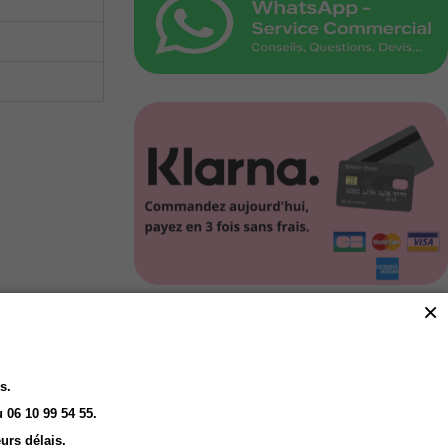
×
Click and Collect
Vous Réservez en ligne
Nous préparons
Vous retirez en magasin
s.
 06 10 99 54 55.
urs délais.