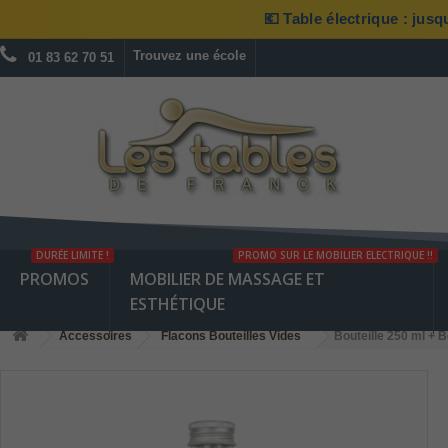
💶 Table électrique : jus
Trouvez une école
01 83 62 70 51
DURÉE LIMITE !
PROMO SUR LE MOBILIER ELECTRIQUE !!
PROMOS
MOBILIER DE MASSAGE ET
ESTHÉTIQUE
Accessoires
Flacons Bouteilles Vides
Bouteille 250 ml + 