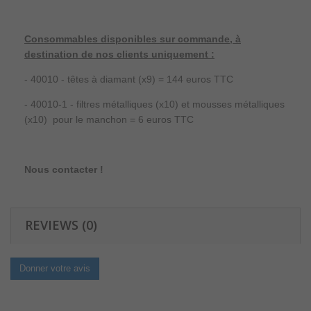
Consommables disponibles sur commande, à
destination de nos clients uniquement :
-
40010 - têtes à diamant (x9) = 144 euros TTC
- 40010-1 - filtres métalliques (x10) et
mousses métalliques
(x10) pour le manchon
= 6 euros TTC
Nous contacter !
REVIEWS (0)
Donner votre avis