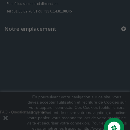
Fermé les samedis et dimanches
Tel : 01.83.62.70.51 ou +33 6.14.81.98.45
Notre emplacement
En poursuivant votre navigation sur ce site, vous
devez accepter l’utilisation et l'écriture de Cookies sur
votre appareil connecté. Ces Cookies (petits fichiers
FAQ - Questions fréquentes
texte) permettent de suivre votre navigation, actualiser
votre panier, vous reconnaitre lors de votre prochaine
visite et sécuriser votre connexion. Pour en savoir plus
et paramétrer les traceurs: http://www.cnil.fr/vos-