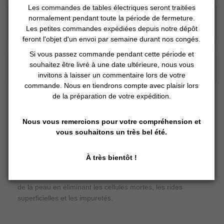
Click and Collect
Les commandes de tables électriques seront traitées
normalement pendant toute la période de fermeture.
Vous Réservez en ligne
Les petites commandes expédiées depuis notre dépôt
Nous préparons
Vous retirez en magasin
feront l'objet d'un envoi par semaine durant nos congés.
Si vous passez commande pendant cette période et
souhaitez être livré à une date ultérieure, nous vous
DESCRIPTION DÉTAILLÉE :
invitons à laisser un commentaire lors de votre
commande. Nous en tiendrons compte avec plaisir lors
de la préparation de votre expédition.
Notice d'utilisation
Nous vous remercions pour votre compréhension et
vous souhaitons un très bel été.
Appareil de microdermabrasion par action d’une tête
À très bientôt !
diamant utilisée pour des traitements d’exfoliation contrôlés
et non invasifs. Il agit sur les couches les plus superficielles
de la peau en éliminant les cellules mortes, les rides
superficielles et les impuretés.